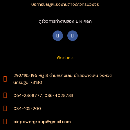
บริการข้อมูลแรงงานต่างด้าวครบวงจร
ดูรีวิวการทำงานของ BIR คลิก
F
W
a
h
c
a
e
t
b
s
ติดต่อเรา
o
a
o
p
k
p
-
292/195,196 หมู่ 8 ตำบลบางเลน อำเภอบางเลน จังหวัด
f
นครปฐม 73130
064-2368777, 086-4028783
034-105-200
bir.powergroup@gmail.com