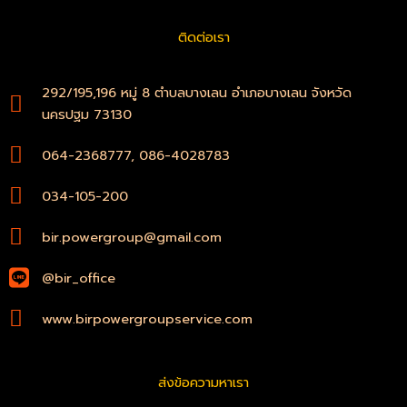
e
t
b
s
ติดต่อเรา
o
a
o
p
k
p
-
292/195,196 หมู่ 8 ตำบลบางเลน อำเภอบางเลน จังหวัด
f
นครปฐม 73130
064-2368777, 086-4028783
034-105-200
bir.powergroup@gmail.com
@bir_office
www.birpowergroupservice.com
ส่งข้อความหาเรา