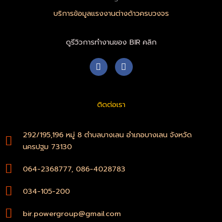
บริการข้อมูลแรงงานต่างด้าวครบวงจร
ดูรีวิวการทำงานของ BIR คลิก
F
W
a
h
c
a
e
t
b
s
ติดต่อเรา
o
a
o
p
k
p
-
292/195,196 หมู่ 8 ตำบลบางเลน อำเภอบางเลน จังหวัด
f
นครปฐม 73130
064-2368777, 086-4028783
034-105-200
bir.powergroup@gmail.com