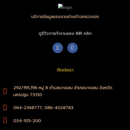
บริการข้อมูลแรงงานต่างด้าวครบวงจร
ดูรีวิวการทำงานของ BIR คลิก
F
W
a
h
c
a
e
t
b
s
ติดต่อเรา
o
a
o
p
k
p
-
292/195,196 หมู่ 8 ตำบลบางเลน อำเภอบางเลน จังหวัด
f
นครปฐม 73130
064-2368777, 086-4028783
034-105-200