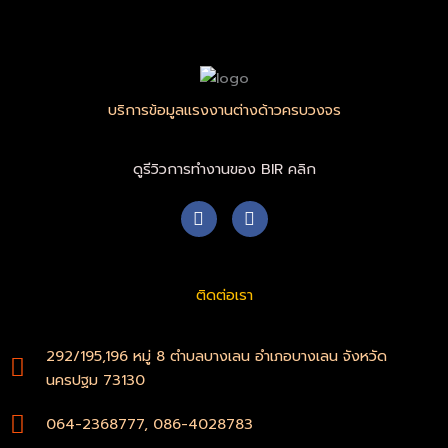
บริการข้อมูลแรงงานต่างด้าวครบวงจร
ดูรีวิวการทำงานของ BIR คลิก
F
W
a
h
c
a
e
t
b
s
ติดต่อเรา
o
a
o
p
k
p
-
292/195,196 หมู่ 8 ตำบลบางเลน อำเภอบางเลน จังหวัด
f
นครปฐม 73130
064-2368777, 086-4028783