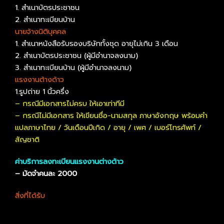
1. สำเนาบัตรประชาชน
2. สำเนาทะเบียนบ้าน
นายจ้างนิติบุคคล
1. สำเนาหนังสือรับรองบริษัททั้งชุด อายุไม่เกิน 3 เดือน
2. สำเนาบัตรประชาชน (ผู้มีอำนาจลงนาม)
3. สำเนาทะเบียนบ้าน (ผู้มีอำนาจลงนาม)
แรงงานต้างด้าว
1.รูปถ่าย 1 นิ้วครึ่ง
– กรณีมีเอกสารไม่ครบ ให้เอาเท่าทีมี
– กรณีไม่มีเอกสาร ให้เขียนชื่อ-นามสกุล ภาษาอังกฤษ พร้อมคำ
แปลภาษาไทย / วันเดือนปีเกิด / อายุ / เพศ / เบอร์โทรศัพท์ /
สัญชาติ
ค่าบริการลงทะเบียนแรงงานต่างด้าว
– มัดจำคนละ 2000
สิ่งที่ได้รับ