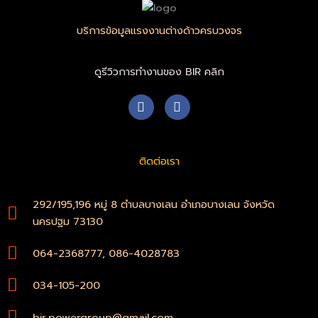
บริการข้อมูลแรงงานต่างด้าวครบวงจร
ดูรีวิวการทำงานของ BIR คลิก
F
W
a
h
c
a
e
t
b
s
ติดต่อเรา
o
a
o
p
k
p
-
292/195,196 หมู่ 8 ตำบลบางเลน อำเภอบางเลน จังหวัด
f
นครปฐม 73130
064-2368777, 086-4028783
034-105-200
bir.powergroup@gmail.com