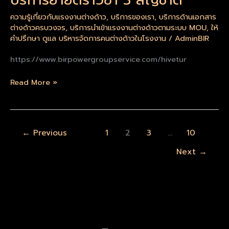
10
วีซ่า
คน
ความรู้เกี่ยวกับแรงงานต่างด้าว
,
บริการของเรา
,
บริการด้านเอกสาร
3
ต่างด้าวครบวงจร
,
บริการนำเข้าแรงงานต่างด้าวตามระบบ MOU
,
ให้
ณ
สัญชาติ
คำปรึกษา ดูแล บริหารจัดการคนต่างด้าวในโรงงาน
/
AdminBIR
ด่าน
พรมแดน
https://www.birpowergroupservice.com/hivetur
หนองคาย
Read More »
←
Previous
1
2
3
…
10
Next
→