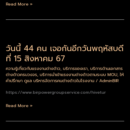
Read More »
วัน
นี้
วันนี้ 44 คน เจอกันอีกวันพฤหัสบดี
44
คน
ที่ 15 สิงหาคม 67
เจอ
กัน
ความรู้เกี่ยวกับแรงงานต่างด้าว
,
บริการของเรา
,
บริการด้านเอกสาร
ต่างด้าวครบวงจร
,
บริการนำเข้าแรงงานต่างด้าวตามระบบ MOU
,
ให้
อีก
คำปรึกษา ดูแล บริหารจัดการคนต่างด้าวในโรงงาน
/
AdminBIR
วัน
พฤหัสบดี
https://www.birpowergroupservice.com/hivetur
ที่
15
Read More »
สิงหาคม
67