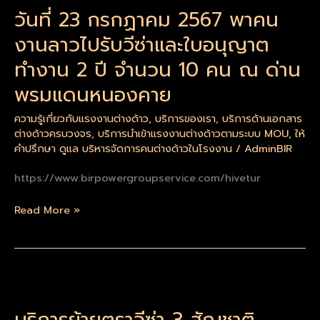
วันที่ 23 กรกฏาคม 2567 พาคน
ปี
23
จำนวน
กรกฏ
งานลาวไปรับวีซ่าและใบอนุญาต
43
าคม
ทำงาน 2 ปี จำนวน 10 คน ณ ด่าน
คน
2567
พา
พรมแดนหนองคาย
คน
ความรู้เกี่ยวกับแรงงานต่างด้าว
,
บริการของเรา
,
บริการด้านเอกสาร
งาน
ต่างด้าวครบวงจร
,
บริการนำเข้าแรงงานต่างด้าวตามระบบ MOU
,
ให้
ลาว
คำปรึกษา ดูแล บริหารจัดการคนต่างด้าวในโรงงาน
/
AdminBIR
ไป
รับ
https://www.birpowergroupservice.com/hivetur
วีซ่า
และ
Read More »
ใบ
อนุญาต
ทำงาน
2
บริการ
ปี
ย้าย
จำนวน
บริการย้ายตราวีซ่า 3 สัญชาติ
ตรา