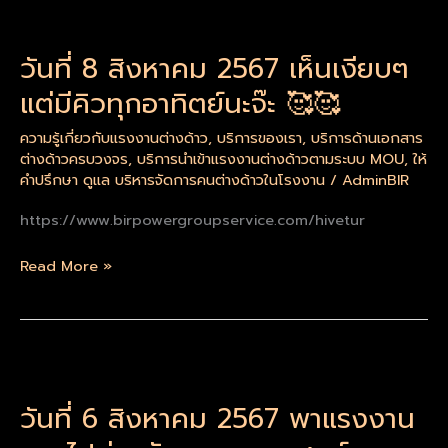
วัน
ที่
วันที่ 8 สิงหาคม 2567 เห็นเงียบๆ
8
สิงหาคม
แต่มีคิวทุกอาทิตย์นะจ๊ะ 🥰🥰
2567
เห็น
ความรู้เกี่ยวกับแรงงานต่างด้าว
,
บริการของเรา
,
บริการด้านเอกสาร
ต่างด้าวครบวงจร
,
บริการนำเข้าแรงงานต่างด้าวตามระบบ MOU
,
ให้
เงียบๆ
คำปรึกษา ดูแล บริหารจัดการคนต่างด้าวในโรงงาน
/
AdminBIR
แต่
มี
https://www.birpowergroupservice.com/hivetur
คิว
ทุก
Read More »
อาทิตย์
นะ
จ๊ะ
🥰
วัน
🥰
ที่
วันที่ 6 สิงหาคม 2567 พาแรงงาน
6
สิงหาคม