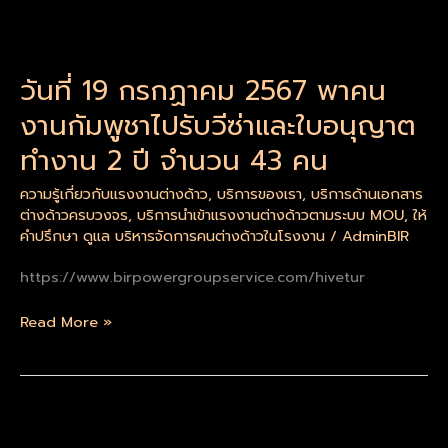
วัน
ที่
วันที่ 19 กรกฏาคม 2567 พาคน
19
กรกฏ
งานกัมพูชาไปรับวีซ่าและใบอนุญาต
าคม
ทำงาน 2 ปี จำนวน 43 คน
2567
พา
ความรู้เกี่ยวกับแรงงานต่างด้าว
,
บริการของเรา
,
บริการด้านเอกสาร
คน
ต่างด้าวครบวงจร
,
บริการนำเข้าแรงงานต่างด้าวตามระบบ MOU
,
ให้
งาน
คำปรึกษา ดูแล บริหารจัดการคนต่างด้าวในโรงงาน
/
AdminBIR
กัมพูชา
https://www.birpowergroupservice.com/hivetur
ไป
รับ
Read More »
วีซ่า
และ
ใบ
อนุญาต
ทำงาน
วัน
2
ที่