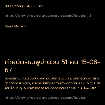
1
คน
ไม่มีหมวดหมู่
/
AdminBIR
เรา
https://www.birpowergroupservice.com/hivetur […]
ก็
รับ
Read More »
💯
ถ่าย
บัตร
ถ่ายบัตรชมพูจำนวน 51 คน 15-08-
ชมพู
จำนวน
67
51
คน
ความรู้เกี่ยวกับแรงงานต่างด้าว
,
บริการของเรา
,
บริการด้านเอกสาร
ต่างด้าวครบวงจร
,
บริการนำเข้าแรงงานต่างด้าวตามระบบ MOU
,
ให้
15-
คำปรึกษา ดูแล บริหารจัดการคนต่างด้าวในโรงงาน
/
AdminBIR
08-
67
https://www.birpowergroupservice.com/hivetur