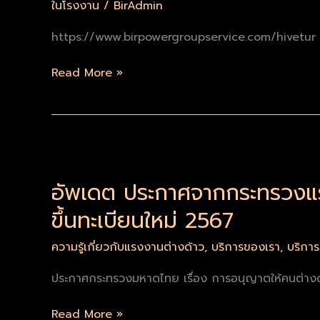
ในโรงงาน
/
BirAdmin
ใหม่
ที่
https://www.birpowergroupservice.com/hivetur 
หมด
อายุ
Read More »
ปี
2026
อัพเดต
ประกาศ
อัพเดต ประกาศจากกระทรวงแร
จาก
กระทรวง
ขึ้นทะเบียนใหม่ 2567
แรงงาน
กระทรวง
ความรู้เกี่ยวกับแรงงานต่างด้าว
,
บริการของเรา
,
บริกา
มหาดไทย
ประกาศกระทรวงมหาดไทย เรื่อง การอนุญาตให้คนต่างด้
ว่า
ด้วย
Read More »
เรื่อง