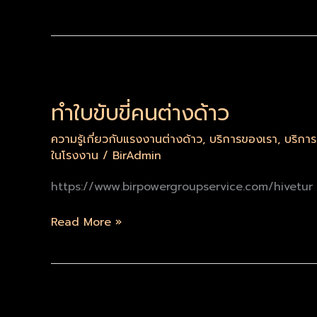
ต่อ
อายุ
ใบ
ทำ
อนุญาต
ใบ
ทำงาน
ทำใบขับขี่คนต่างด้าว
ขับขี่
และ
คน
ขึ้น
ความรู้เกี่ยวกับแรงงานต่างด้าว
,
บริการของเรา
,
บริกา
ต่างด้าว
ทะเบียน
ในโรงงาน
/
BirAdmin
ใหม่
2567
https://www.birpowergroupservice.com/hivetur
Read More »
บัตร