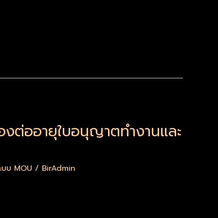
่องต่ออายุใบอนุญาตทำงานและ
มระบบ MOU
/
BirAdmin